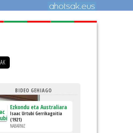
EAK
BIDEO GEHIAGO
Ezkondu eta Australiara
Isaac Urtubi Gerrikagoitia
(1921)
NABARNIZ