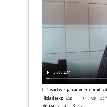
Pasarteak jarraian erreproduzi
Hizlaria(k):
Isaac Urtubi Gerrikagoitia (1
Herria:
Nabarniz (Bizkaia)