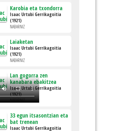
Karobia eta txondorra
Isaac Urtubi Gerrikagoitia
(1921)
NABARNIZ
Laiaketan
Isaac Urtubi Gerrikagoitia
(1921)
NABARNIZ
Lan gogorra zen
kanabara ebakitzea
Isaac Urtubi Gerrikagoitia
(1921)
NABARNIZ
33 egun itsasontzian eta
bat trenean
Isaac Urtubi Gerrikagoitia