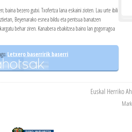
n; baina bezero gutxi. Txofertza lana eskaini zioten. Lau urte ibili
uztietan, Beyenarako esnea bildu eta pentsua banatzen
ak kargatu behar ziren. Kanabera ebakitzea baino lan gogorragoa
ago:
Letxero baserririk baserri
Euskal Herriko Ah
Marke